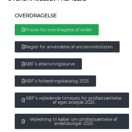
OVERDRAGELSE
Proces for overdragelse af andel
Regler for anvendelse af anciennitetslisten
ABF's afskrivningskurve
ABF's forbedringskatalog 2025
ABF's vejledende timesats for prisfastsættelse
af eget arbejde 2025
Vejledning til køber om prisfastsættelse af
andelsboliger 2025