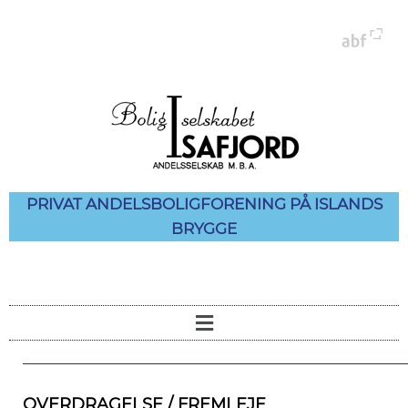
PRIVAT ANDELSBOLIGFORENING PÅ ISLANDS
BRYGGE
OVERDRAGELSE / FREMLEJE