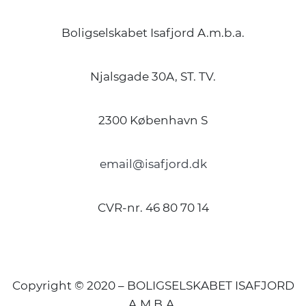
Boligselskabet Isafjord A.m.b.a.
Njalsgade 30A, ST. TV.
2300 København S
email@isafjord.dk
CVR-nr. 46 80 70 14
Copyright © 2020 – BOLIGSELSKABET ISAFJORD
A.M.B.A.